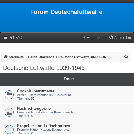
Forum Deutscheluftwaffe
FAQ
Registrieren
Anmelden
S
Startseite
Foren-Übersicht
Deutsche Luftwaffe 1939-1945
u
Deutsche Luftwaffe 1939-1945
c
h
Forum
e
Cockpit Instrumente
Alles zu Instrumenten im Führerraum.
Themen:
56
Nachrichtengeräte
Funkgeräte und alles zur Kommunikation
Themen:
5
Propeller und Luftschrauben
Propellerblätter, Naben, Spinner etc.
Themen:
7