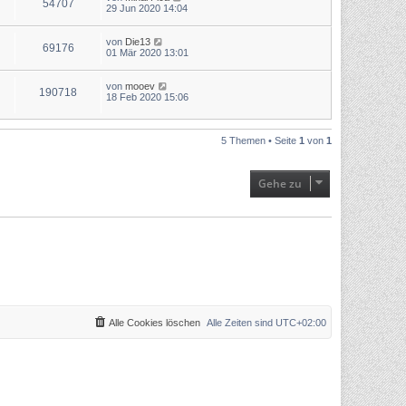
54707
29 Jun 2020 14:04
von
Die13
69176
01 Mär 2020 13:01
von
mooev
190718
18 Feb 2020 15:06
5 Themen • Seite
1
von
1
Gehe zu
Alle Cookies löschen
Alle Zeiten sind
UTC+02:00