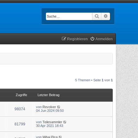
Suche
Erweiterte Such
Registrieren
Anmelden
5 Themen • Seite
1
von
1
Zugriffe
Letzter Beitrag
von
Revolver
98074
04 Jun 2024 09:50
von
Teilesammler
81799
30 Apr 2021 18:43
von
Mihai Pica