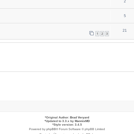
2
5
21
1
2
3
*
Original Author:
Brad Veryard
*
Updated to 3.3.x by
MannixMD
*
Style version: 3.4.5
Powered by
phpBB
® Forum Software © phpBB Limited