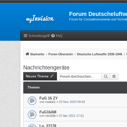
Forum Deutscheluftw
Forum für Cockpitinstrumente und Technik
Schnellzugriff
FAQ
Startseite
Foren-Übersicht
Deutsche Luftwaffe 1939-1945
Nachrichtengeräte
Neues Thema
Suche
Erweit
Themen
FuG 16 ZY
von
rookie1
»
23 Nov 2023 09:42
FuG16AM
von
revi16b
»
27 Apr 2021 17:51
Ln. 27178