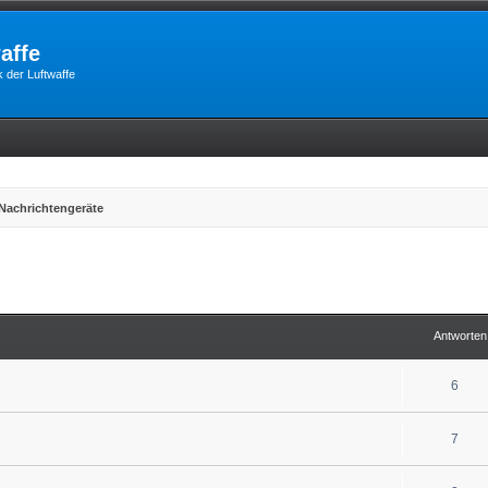
affe
 der Luftwaffe
Nachrichtengeräte
erte Suche
Antworten
6
7