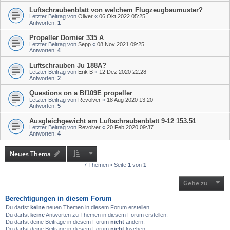
Luftschraubenblatt von welchem Flugzeugbaumuster?
Letzter Beitrag von
Oliver
«
06 Okt 2022 05:25
Antworten:
1
Propeller Dornier 335 A
Letzter Beitrag von
Sepp
«
08 Nov 2021 09:25
Antworten:
4
Luftschrauben Ju 188A?
Letzter Beitrag von
Erik B
«
12 Dez 2020 22:28
Antworten:
2
Questions on a Bf109E propeller
Letzter Beitrag von
Revolver
«
18 Aug 2020 13:20
Antworten:
5
Ausgleichgewicht am Luftschraubenblatt 9-12 153.51
Letzter Beitrag von
Revolver
«
20 Feb 2020 09:37
Antworten:
4
Neues Thema
7 Themen • Seite
1
von
1
Gehe zu
Berechtigungen in diesem Forum
Du darfst
keine
neuen Themen in diesem Forum erstellen.
Du darfst
keine
Antworten zu Themen in diesem Forum erstellen.
Du darfst deine Beiträge in diesem Forum
nicht
ändern.
Du darfst deine Beiträge in diesem Forum
nicht
löschen.