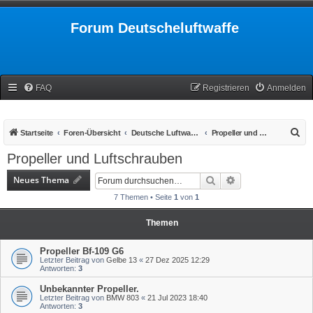
Forum Deutscheluftwaffe
FAQ
Registrieren
Anmelden
S
Startseite
Foren-Übersicht
Deutsche Luftwaffe 1939-1945
Propeller und Luftschrauben
u
Propeller und Luftschrauben
c
Neues Thema
Suche
Erweiterte Suche
h
7 Themen • Seite
1
von
1
e
Themen
Propeller Bf-109 G6
Letzter Beitrag von
Gelbe 13
«
27 Dez 2025 12:29
Antworten:
3
Unbekannter Propeller.
Letzter Beitrag von
BMW 803
«
21 Jul 2023 18:40
Antworten:
3