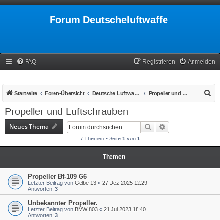
Forum Deutscheluftwaffe
FAQ
Registrieren
Anmelden
S
Startseite
Foren-Übersicht
Deutsche Luftwaffe 1939-1945
Propeller und Luftschrauben
u
Propeller und Luftschrauben
c
Neues Thema
Suche
Erweiterte Suche
h
7 Themen • Seite
1
von
1
e
Themen
Propeller Bf-109 G6
Letzter Beitrag von
Gelbe 13
«
27 Dez 2025 12:29
Antworten:
3
Unbekannter Propeller.
Letzter Beitrag von
BMW 803
«
21 Jul 2023 18:40
Antworten:
3