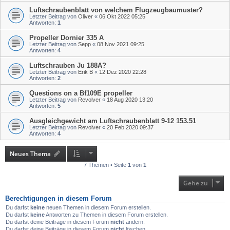
Luftschraubenblatt von welchem Flugzeugbaumuster?
Letzter Beitrag von
Oliver
«
06 Okt 2022 05:25
Antworten:
1
Propeller Dornier 335 A
Letzter Beitrag von
Sepp
«
08 Nov 2021 09:25
Antworten:
4
Luftschrauben Ju 188A?
Letzter Beitrag von
Erik B
«
12 Dez 2020 22:28
Antworten:
2
Questions on a Bf109E propeller
Letzter Beitrag von
Revolver
«
18 Aug 2020 13:20
Antworten:
5
Ausgleichgewicht am Luftschraubenblatt 9-12 153.51
Letzter Beitrag von
Revolver
«
20 Feb 2020 09:37
Antworten:
4
Neues Thema
7 Themen • Seite
1
von
1
Gehe zu
Berechtigungen in diesem Forum
Du darfst
keine
neuen Themen in diesem Forum erstellen.
Du darfst
keine
Antworten zu Themen in diesem Forum erstellen.
Du darfst deine Beiträge in diesem Forum
nicht
ändern.
Du darfst deine Beiträge in diesem Forum
nicht
löschen.