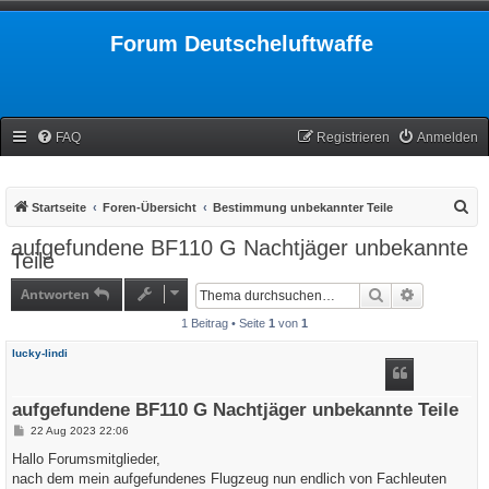
Forum Deutscheluftwaffe
FAQ
Registrieren
Anmelden
S
Startseite
Foren-Übersicht
Bestimmung unbekannter Teile
u
aufgefundene BF110 G Nachtjäger unbekannte
Teile
c
h
Antworten
Suche
Erweiterte
e
1 Beitrag • Seite
1
von
1
lucky-lindi
aufgefundene BF110 G Nachtjäger unbekannte Teile
B
22 Aug 2023 22:06
e
i
Hallo Forumsmitglieder,
t
nach dem mein aufgefundenes Flugzeug nun endlich von Fachleuten
r