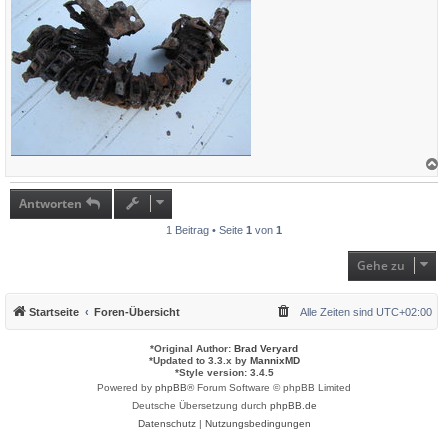
a
c
h
Antworten
o
b
1 Beitrag • Seite
1
von
1
e
n
Gehe zu
Startseite
Foren-Übersicht
Alle Zeiten sind
UTC+02:00
*
Original Author:
Brad Veryard
*
Updated to 3.3.x by
MannixMD
*
Style version: 3.4.5
Powered by
phpBB
® Forum Software © phpBB Limited
Deutsche Übersetzung durch
phpBB.de
Datenschutz
|
Nutzungsbedingungen