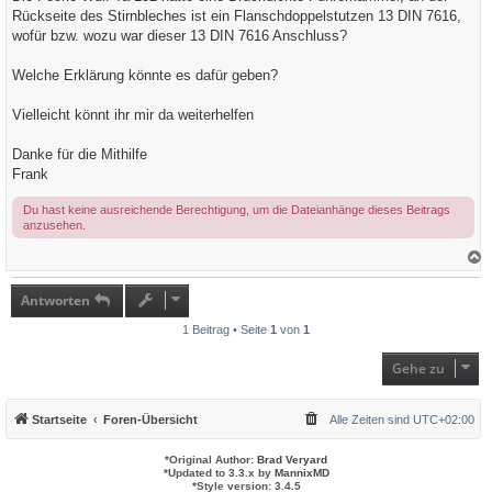
g
Rückseite des Stirnbleches ist ein Flanschdoppelstutzen 13 DIN 7616,
wofür bzw. wozu war dieser 13 DIN 7616 Anschluss?
Welche Erklärung könnte es dafür geben?
Vielleicht könnt ihr mir da weiterhelfen
Danke für die Mithilfe
Frank
Du hast keine ausreichende Berechtigung, um die Dateianhänge dieses Beitrags
anzusehen.
a
c
h
Antworten
o
b
1 Beitrag • Seite
1
von
1
e
n
Gehe zu
Startseite
Foren-Übersicht
Alle Zeiten sind
UTC+02:00
*
Original Author:
Brad Veryard
*
Updated to 3.3.x by
MannixMD
*
Style version: 3.4.5