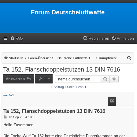
Forum Deutscheluftwaffe
FAQ
Registrieren
Anmelden
S
Startseite
Foren-Übersicht
Deutsche Luftwaffe 1939-1945
Rumpfwerk
u
Ta 152, Flanschdoppelstutzen 13 DIN 7616
c
Antworten
Suche
Erweiterte
h
1 Beitrag • Seite
1
von
1
e
weiße1
Ta 152, Flanschdoppelstutzen 13 DIN 7616
B
16 Sep 2024 13:08
e
i
Hallo Zusammen,
t
r
a
Die Focke-Wulf Ta 152 hatte eine Druckdichte Führerkammer, an der