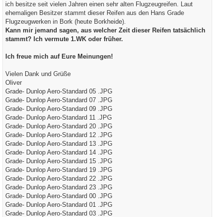
a
ich besitze seit vielen Jahren einen sehr alten Flugzeugreifen. Laut
g
ehemaligen Besitzer stammt dieser Reifen aus den Hans Grade
Flugzeugwerken in Bork (heute Borkheide).
Kann mir jemand sagen, aus welcher Zeit dieser Reifen tatsächlich
stammt? Ich vermute 1.WK oder früher.
Ich freue mich auf Eure Meinungen!
Vielen Dank und Grüße
Oliver
Grade- Dunlop Aero-Standard 05 .JPG
Grade- Dunlop Aero-Standard 07 .JPG
Grade- Dunlop Aero-Standard 09 .JPG
Grade- Dunlop Aero-Standard 11 .JPG
Grade- Dunlop Aero-Standard 20 .JPG
Grade- Dunlop Aero-Standard 12 .JPG
Grade- Dunlop Aero-Standard 13 .JPG
Grade- Dunlop Aero-Standard 14 .JPG
Grade- Dunlop Aero-Standard 15 .JPG
Grade- Dunlop Aero-Standard 19 .JPG
Grade- Dunlop Aero-Standard 22 .JPG
Grade- Dunlop Aero-Standard 23 .JPG
Grade- Dunlop Aero-Standard 00 .JPG
Grade- Dunlop Aero-Standard 01 .JPG
Grade- Dunlop Aero-Standard 03 .JPG