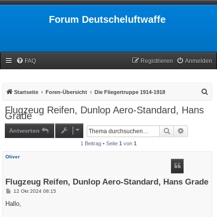
Forum Deutscheluftwaffe
FAQ
Registrieren
Anmelden
S
Startseite
Foren-Übersicht
Die Fliegertruppe 1914-1918
u
Flugzeug Reifen, Dunlop Aero-Standard, Hans
Grade
c
h
Antworten
Suche
Erweiterte
e
1 Beitrag • Seite
1
von
1
Oliver
Flugzeug Reifen, Dunlop Aero-Standard, Hans Grade
B
12 Okt 2024 08:15
e
i
Hallo,
t
r