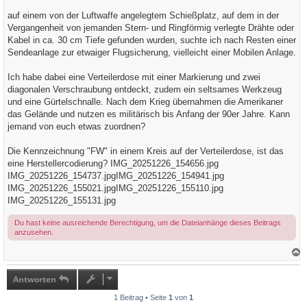
r
a
auf einem von der Luftwaffe angelegtem Schießplatz, auf dem in der
g
Vergangenheit von jemanden Stern- und Ringförmig verlegte Drähte oder
Kabel in ca. 30 cm Tiefe gefunden wurden, suchte ich nach Resten einer
Sendeanlage zur etwaiger Flugsicherung, vielleicht einer Mobilen Anlage.
Ich habe dabei eine Verteilerdose mit einer Markierung und zwei
diagonalen Verschraubung entdeckt, zudem ein seltsames Werkzeug
und eine Gürtelschnalle. Nach dem Krieg übernahmen die Amerikaner
das Gelände und nutzen es militärisch bis Anfang der 90er Jahre. Kann
jemand von euch etwas zuordnen?
Die Kennzeichnung "FW" in einem Kreis auf der Verteilerdose, ist das
eine Herstellercodierung?
IMG_20251226_154656.jpg
IMG_20251226_154737.jpg
IMG_20251226_154941.jpg
IMG_20251226_155021.jpg
IMG_20251226_155110.jpg
IMG_20251226_155131.jpg
Du hast keine ausreichende Berechtigung, um die Dateianhänge dieses Beitrags
anzusehen.
a
c
h
Antworten
o
b
1 Beitrag • Seite
1
von
1
e