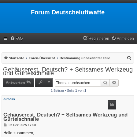
Forum Deutscheluftwaffe
FAQ
Registrieren
Anmelden
S
Startseite
Foren-Übersicht
Bestimmung unbekannter Teile
u
Gehäuserest, Deutsch? + Seltsames Werkzeug
und Gürtelschnalle
c
h
Antworten
Suche
Erweiterte
e
1 Beitrag • Seite
1
von
1
Airboss
Gehäuserest, Deutsch? + Seltsames Werkzeug und
Gürtelschnalle
B
26 Dez 2025 17:08
e
i
Hallo zusammen,
t