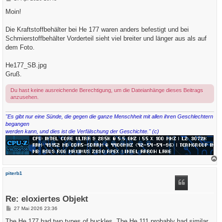
e
i
Moin!
t
r
a
Die Kraftstoffbehälter bei He 177 waren anders befestigt und bei
g
Schmierstoffbehälter Vorderteil sieht viel breiter und länger aus als auf
dem Foto.
He177_SB.jpg
Gruß.
Du hast keine ausreichende Berechtigung, um die Dateianhänge dieses Beitrags
anzusehen.
"Es gibt nur eine Sünde, die gegen die ganze Menschheit mit allen ihren Geschlechtern
begangen
werden kann, und dies ist die Verfälschung der Geschichte." (c)
a
c
piterb1
h
o
b
e
Re: eloxiertes Objekt
n
B
27 Mai 2026 23:36
e
i
The He 177 had two types of buckles. The He 111 probably had similar