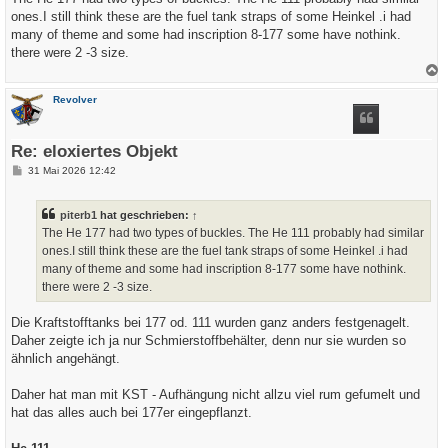
t
ones.I still think these are the fuel tank straps of some Heinkel .i had
r
a
many of theme and some had inscription 8-177 some have nothink.
g
there were 2 -3 size.
a
c
Revolver
h
o
b
e
Re: eloxiertes Objekt
n
B
31 Mai 2026 12:42
e
i
t
piterb1
hat geschrieben:
↑
r
a
The He 177 had two types of buckles. The He 111 probably had similar
g
ones.I still think these are the fuel tank straps of some Heinkel .i had
many of theme and some had inscription 8-177 some have nothink.
there were 2 -3 size.
Die Kraftstofftanks bei 177 od. 111 wurden ganz anders festgenagelt.
Daher zeigte ich ja nur Schmierstoffbehälter, denn nur sie wurden so
ähnlich angehängt.
Daher hat man mit KST - Aufhängung nicht allzu viel rum gefumelt und
hat das alles auch bei 177er eingepflanzt.