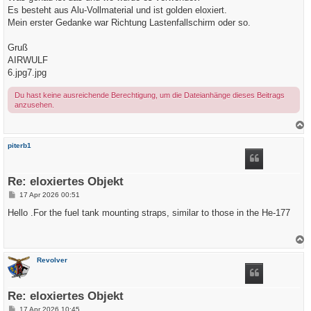
g
Es besteht aus Alu-Vollmaterial und ist golden eloxiert.
Mein erster Gedanke war Richtung Lastenfallschirm oder so.
Gruß
AIRWULF
6.jpg
7.jpg
Du hast keine ausreichende Berechtigung, um die Dateianhänge dieses Beitrags
anzusehen.
a
c
piterb1
h
o
b
e
Re: eloxiertes Objekt
n
B
17 Apr 2026 00:51
e
i
Hello .For the fuel tank mounting straps, similar to those in the He-177
t
r
a
g
a
c
Revolver
h
o
b
e
Re: eloxiertes Objekt
n
B
17 Apr 2026 10:45