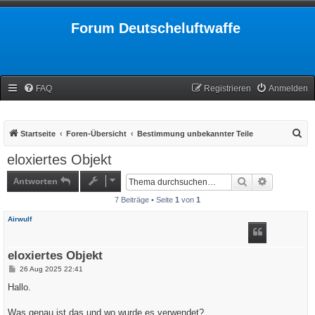
Forum Deutscheluftwaffe
FAQ
Registrieren
Anmelden
S
Startseite
Foren-Übersicht
Bestimmung unbekannter Teile
u
eloxiertes Objekt
c
Antworten
Suche
Erweiterte
h
7 Beiträge • Seite
1
von
1
e
Airwulf
eloxiertes Objekt
B
26 Aug 2025 22:41
e
i
Hallo.
t
r
a
Was genau ist das und wo wurde es verwendet?