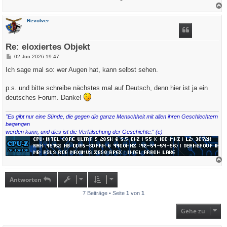
a
c
Revolver
h
o
b
e
Re: eloxiertes Objekt
n
B
02 Jun 2026 19:47
e
i
Ich sage mal so: wer Augen hat, kann selbst sehen.
t
r
a
p.s. und bitte schreibe nächstes mal auf Deutsch, denn hier ist ja ein
g
deutsches Forum. Danke!
"Es gibt nur eine Sünde, die gegen die ganze Menschheit mit allen ihren Geschlechtern
begangen
werden kann, und dies ist die Verfälschung der Geschichte." (c)
a
c
h
Antworten
o
b
7 Beiträge • Seite
1
von
1
e
n
Gehe zu