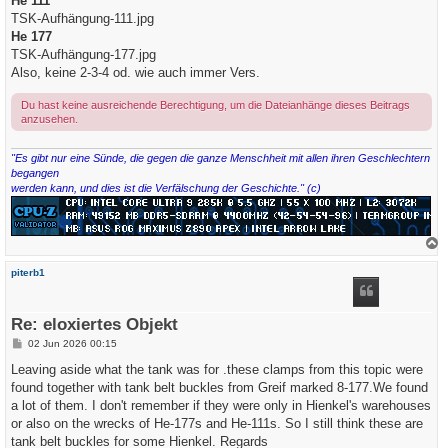
He 111
TSK-Aufhängung-111.jpg
He 177
TSK-Aufhängung-177.jpg
Also, keine 2-3-4 od. wie auch immer Vers.
Du hast keine ausreichende Berechtigung, um die Dateianhänge dieses Beitrags
anzusehen.
"Es gibt nur eine Sünde, die gegen die ganze Menschheit mit allen ihren Geschlechtern
begangen
werden kann, und dies ist die Verfälschung der Geschichte." (c)
a
c
piterb1
h
o
b
e
Re: eloxiertes Objekt
n
B
02 Jun 2026 00:15
e
i
Leaving aside what the tank was for .these clamps from this topic were
t
found together with tank belt buckles from Greif marked 8-177.We found
r
a
a lot of them. I don't remember if they were only in Hienkel's warehouses
g
or also on the wrecks of He-177s and He-111s. So I still think these are
tank belt buckles for some Hienkel. Regards