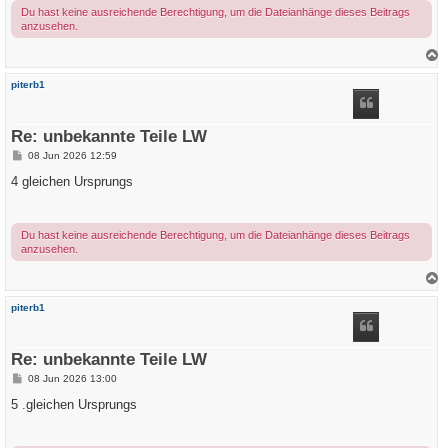
g
Du hast keine ausreichende Berechtigung, um die Dateianhänge dieses Beitrags
anzusehen.
a
c
piterb1
h
o
b
e
Re: unbekannte Teile LW
n
B
08 Jun 2026 12:59
e
i
4 gleichen Ursprungs
t
r
a
g
Du hast keine ausreichende Berechtigung, um die Dateianhänge dieses Beitrags
anzusehen.
a
c
piterb1
h
o
b
e
Re: unbekannte Teile LW
n
B
08 Jun 2026 13:00
e
i
5 .gleichen Ursprungs
t
r
a