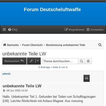
Forum Deutscheluftwaffe
FAQ
Registrieren
Anmelden
S
Startseite
Foren-Übersicht
Bestimmung unbekannter Teile
u
unbekannte Teile LW
c
Antworten
Suche
Erweiterte
h
5 Beiträge • Seite
1
von
1
e
piterb1
unbekannte Teile LW
B
08 Jun 2026 12:54
e
i
Hallo. Unbekannter Teil 1. Gefunden bei Teilen von Schulflugzeugen
t
(LW). Leichte Ähnlichkeit mit Anlass-Magnet. Aus messing
r
a