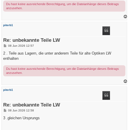
g
Du hast keine ausreichende Berechtigung, um die Dateianhänge dieses Beitrags
anzusehen.
a
c
piterb1
h
o
b
e
Re: unbekannte Teile LW
n
B
08 Jun 2026 12:57
e
i
2 . Teile aus Lagern, die unter anderem Teile für alte Optiken LW
t
enthalten
r
a
g
Du hast keine ausreichende Berechtigung, um die Dateianhänge dieses Beitrags
anzusehen.
a
c
piterb1
h
o
b
e
Re: unbekannte Teile LW
n
B
08 Jun 2026 12:58
e
i
3 .gleichen Ursprungs
t
r
a