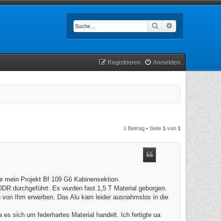
Suche
Erweiterte Such
Registrieren
Anmelden
1 Beitrag • Seite
1
von
1
r mein Projekt Bf 109 G6 Kabinensektion.
DDR durchgeführt. Es wurden fast 1,5 T Material geborgen.
h von Ihm erwerben. Das Alu kam leider ausnahmslos in die
 es sich um federhartes Material handelt. Ich fertigte ua