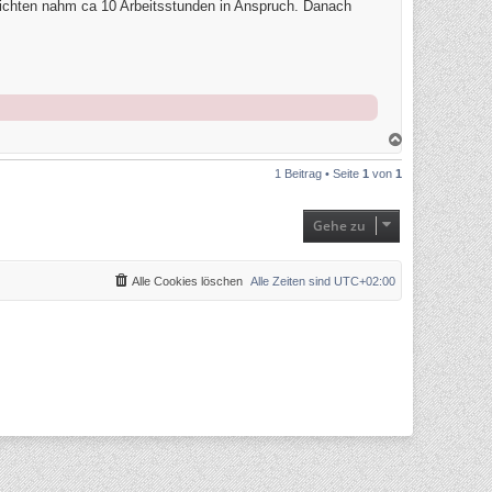
ichten nahm ca 10 Arbeitsstunden in Anspruch. Danach
N
a
c
1 Beitrag • Seite
1
von
1
h
o
b
e
Gehe zu
n
Alle Cookies löschen
Alle Zeiten sind
UTC+02:00