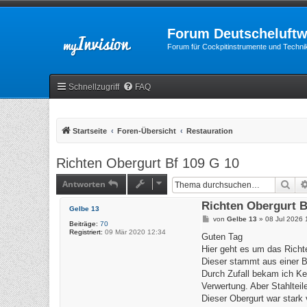
Forum Deutscheluftw
Forum für Cockpitinstrumente und Technik
Schnellzugriff
FAQ
Startseite
Foren-Übersicht
Restauration
Richten Obergurt Bf 109 G 10
Antworten
Suc
Richten Obergurt B
Gelbe 13
B
von
Gelbe 13
»
08 Jul 2026 
Beiträge:
70
e
Registriert:
09 Mär 2020 12:34
i
Guten Tag
t
Hier geht es um das Richt
r
a
Dieser stammt aus einer B
g
Durch Zufall bekam ich Ke
Verwertung. Aber Stahlteil
Dieser Obergurt war stark 