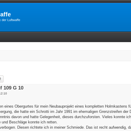
affe
 der Luftwaffe
he
Erweiterte Suche
f 109 G 10
12:10
en eines Obergurtes für mein Neubauprojekt eines kompletten Holmkastens fü
ergung, die hatte ein Schrotti im Jahr 1991 im ehemaligen Grenzstreifen der 
nntnis davon und hatte Gelegenheit, dieses durchzuforsten. Vieles konnte ic
e und Beschläge konnte ich retten.
verbogen. Diesen richtete ich in meiner Schmiede. Das ist recht aufwendig, da