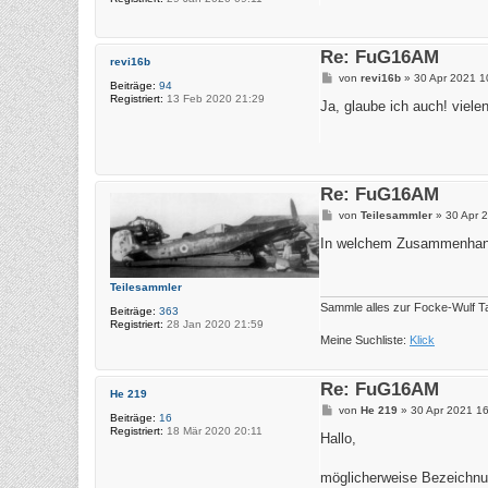
Re: FuG16AM
revi16b
B
von
revi16b
»
30 Apr 2021 1
Beiträge:
94
e
Registriert:
13 Feb 2020 21:29
i
Ja, glaube ich auch! viele
t
r
a
g
Re: FuG16AM
B
von
Teilesammler
»
30 Apr 
e
i
In welchem Zusammenhang 
t
r
a
Teilesammler
g
Sammle alles zur Focke-Wulf T
Beiträge:
363
Registriert:
28 Jan 2020 21:59
Meine Suchliste:
Klick
Re: FuG16AM
He 219
B
von
He 219
»
30 Apr 2021 1
Beiträge:
16
e
Registriert:
18 Mär 2020 20:11
i
Hallo,
t
r
a
möglicherweise Bezeichnun
g