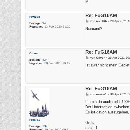
M
Re: FuG16AM
revi16b
B
von
revi16b
»
29 Apr 2021 1
Beiträge:
94
e
Registriert:
13 Feb 2020 21:29
i
Niemand?
t
r
a
g
Re: FuG16AM
Oliver
B
von
Oliver
»
29 Apr 2021 20
Beiträge:
534
e
Registriert:
28 Jan 2020 19:19
i
Ist zwar nicht mein Gebie
t
r
a
g
Re: FuG16AM
B
von
rookie1
»
30 Apr 2021 0
e
i
Ich bin da auch nicht 100%
t
Der Unterschied zwischen 
r
a
Es ist davon auszugehen, 
g
rookie1
Gruß,
Beiträge:
139
rookie1
Registriert:
29 Jan 2020 09:11