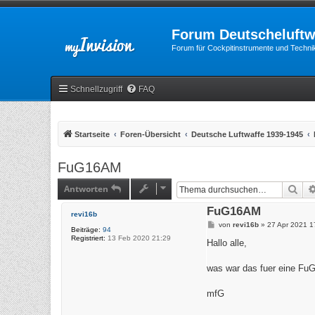
Forum Deutscheluftw
Forum für Cockpitinstrumente und Technik
Schnellzugriff
FAQ
Startseite
Foren-Übersicht
Deutsche Luftwaffe 1939-1945
FuG16AM
Antworten
Suc
FuG16AM
revi16b
B
von
revi16b
»
27 Apr 2021 1
Beiträge:
94
e
Registriert:
13 Feb 2020 21:29
i
Hallo alle,
t
r
a
was war das fuer eine Fu
g
mfG