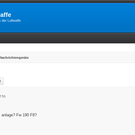
affe
 der Luftwaffe
Nachrichtengeräte
he
Erweiterte Suche
7:51
G anlage? Fw 190 F8?