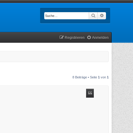
Suche
Erweiterte Such
Registrieren
Anmelden
8 Beiträge • Seite
1
von
1