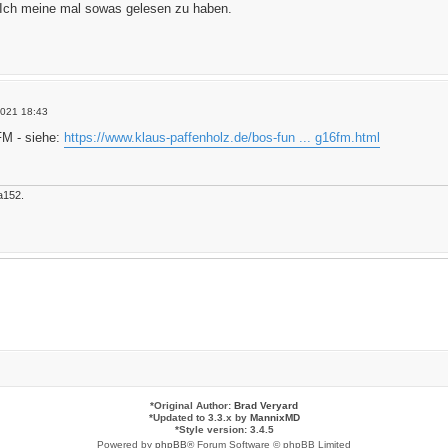
?) Ich meine mal sowas gelesen zu haben.
2021 18:43
M - siehe:
https://www.klaus-paffenholz.de/bos-fun ... g16fm.html
a152.
*
Original Author:
Brad Veryard
*
Updated to 3.3.x by
MannixMD
*
Style version: 3.4.5
Powered by
phpBB
® Forum Software © phpBB Limited