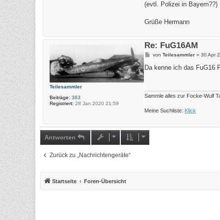
(evtl. Polizei in Bayern?
Grüße Hermann
Re: FuG16AM
B
von
Teilesammler
»
30 Apr 
e
i
Da kenne ich das FuG16 F
t
r
a
Teilesammler
g
Sammle alles zur Focke-Wulf T
Beiträge:
363
Registriert:
28 Jan 2020 21:59
Meine Suchliste:
Klick
Antworten
Zurück zu „Nachrichtengeräte“
Startseite
Foren-Übersicht