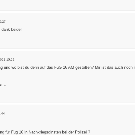
0:27
n dank beide!
2021 15:22
und wo bist du denn auf das FuG 16 AM gestoßen? Mir ist das auch noch n
a152.
6:44
g für Fug 16 in Nachkriegsdinsten bei der Polizei ?