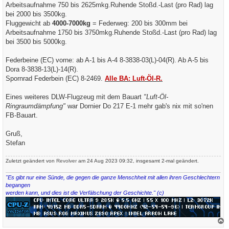
Arbeitsaufnahme 750 bis 2625mkg.Ruhende Stoßd.-Last (pro Rad) lag
bei 2000 bis 3500kg.
Fluggewicht ab
4000-7000kg
= Federweg: 200 bis 300mm bei
Arbeitsaufnahme 1750 bis 3750mkg.Ruhende Stoßd.-Last (pro Rad) lag
bei 3500 bis 5000kg.
Federbeine (EC) vorne: ab A-1 bis A-4 8-3838-03(L)-04(R). Ab A-5 bis
Dora 8-3838-13(L)-14(R).
Spornrad Federbein (EC) 8-2469.
Alle BA: Luft-Öl-R.
Eines weiteres DLW-Flugzeug mit dem Bauart
"Luft-Öl-
Ringraumdämpfung"
war Dornier Do 217 E-1 mehr gab's nix mit so'nen
FB-Bauart.
Gruß,
Stefan
Zuletzt geändert von
Revolver
am 24 Aug 2023 09:32, insgesamt 2-mal geändert.
"Es gibt nur eine Sünde, die gegen die ganze Menschheit mit allen ihren Geschlechtern
begangen
werden kann, und dies ist die Verfälschung der Geschichte." (c)
a