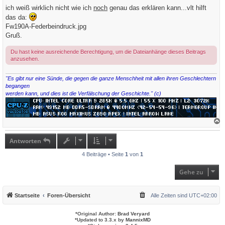
r
a
ich weiß wirklich nicht wie ich
noch
genau das erklären kann...vlt hilft
g
das da:
Fw190A-Federbeindruck.jpg
Gruß.
Du hast keine ausreichende Berechtigung, um die Dateianhänge dieses Beitrags
anzusehen.
"Es gibt nur eine Sünde, die gegen die ganze Menschheit mit allen ihren Geschlechtern
begangen
werden kann, und dies ist die Verfälschung der Geschichte." (c)
a
c
h
Antworten
o
b
4 Beiträge • Seite
1
von
1
e
n
Gehe zu
Startseite
Foren-Übersicht
Alle Zeiten sind
UTC+02:00
*
Original Author:
Brad Veryard
*
Updated to 3.3.x by
MannixMD