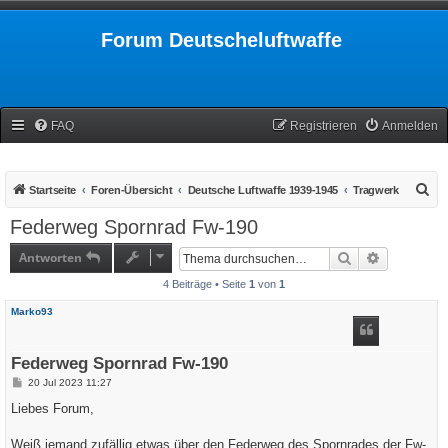
Forum Deutscheluftwaffe
FAQ
Registrieren
Anmelden
S
Startseite
Foren-Übersicht
Deutsche Luftwaffe 1939-1945
Tragwerk
u
Federweg Spornrad Fw-190
c
Antworten
Suche
Erweiterte
h
4 Beiträge • Seite
1
von
1
e
Marko93
Federweg Spornrad Fw-190
B
20 Jul 2023 11:27
e
i
Liebes Forum,
t
r
a
Weiß jemand zufällig etwas über den Federweg des Spornrades der Fw-