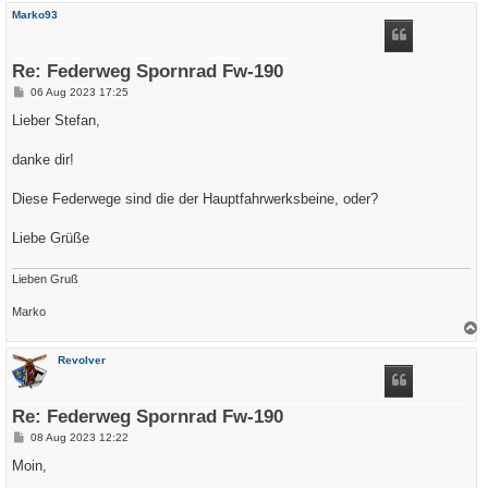
c
Marko93
h
o
b
e
Re: Federweg Spornrad Fw-190
n
B
06 Aug 2023 17:25
e
i
Lieber Stefan,
t
r
a
danke dir!
g
Diese Federwege sind die der Hauptfahrwerksbeine, oder?
Liebe Grüße
Lieben Gruß
Marko
a
c
Revolver
h
o
b
e
Re: Federweg Spornrad Fw-190
n
B
08 Aug 2023 12:22
e
i
Moin,
t