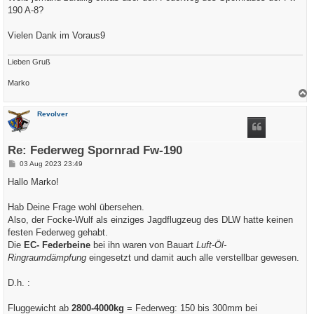
g
190 A-8?
Vielen Dank im Voraus9
Lieben Gruß
Marko
a
c
Revolver
h
o
b
e
Re: Federweg Spornrad Fw-190
n
B
03 Aug 2023 23:49
e
i
Hallo Marko!
t
r
a
Hab Deine Frage wohl übersehen.
g
Also, der Focke-Wulf als einziges Jagdflugzeug des DLW hatte keinen
festen Federweg gehabt.
Die
EC- Federbeine
bei ihn waren von Bauart
Luft-Öl-
Ringraumdämpfung
eingesetzt und damit auch alle verstellbar gewesen.
D.h. :
Fluggewicht ab
2800-4000kg
= Federweg: 150 bis 300mm bei