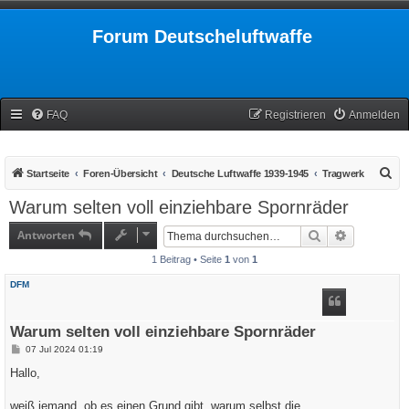
Forum Deutscheluftwaffe
FAQ
Registrieren
Anmelden
S
Startseite
Foren-Übersicht
Deutsche Luftwaffe 1939-1945
Tragwerk
u
Warum selten voll einziehbare Spornräder
c
Antworten
Suche
Erweiterte
h
1 Beitrag • Seite
1
von
1
e
DFM
Warum selten voll einziehbare Spornräder
B
07 Jul 2024 01:19
e
i
Hallo,
t
r
a
weiß jemand, ob es einen Grund gibt, warum selbst die