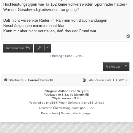
g
Hochleistungstypen wie Ta 152 keine vollversenkten Spornräder hatten?
War der Geschwindigkeitsverlust so gering?
Daß nicht versenkte Räder im Rahmen von Bauchlandungen
Beschädigungen minimieren ist klar.
Kann mir aber nicht vorstellen, daß das der Grund war
a
c
h
Antworten
o
b
1 Beitrag • Seite
1
von
1
e
n
Gehe zu
Startseite
Foren-Übersicht
Alle Zeiten sind
UTC+02:00
*
Original Author:
Brad Veryard
*
Updated to 3.3.x by
MannixMD
*
Style version: 3.4.5
Powered by
phpBB
® Forum Software © phpBB Limited
Deutsche Übersetzung durch
phpBB.de
Datenschutz
|
Nutzungsbedingungen