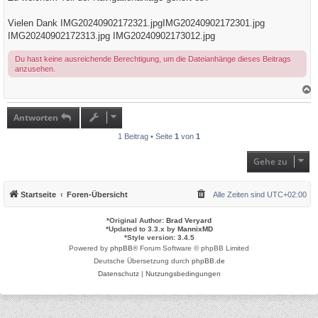
g
Vielen Dank
IMG20240902172321.jpg
IMG20240902172301.jpg
IMG20240902172313.jpg
IMG20240902173012.jpg
Du hast keine ausreichende Berechtigung, um die Dateianhänge dieses Beitrags
anzusehen.
a
c
h
Antworten
o
b
1 Beitrag • Seite
1
von
1
e
n
Gehe zu
Startseite
Foren-Übersicht
Alle Zeiten sind
UTC+02:00
*
Original Author:
Brad Veryard
*
Updated to 3.3.x by
MannixMD
*
Style version: 3.4.5
Powered by
phpBB
® Forum Software © phpBB Limited
Deutsche Übersetzung durch
phpBB.de
Datenschutz
|
Nutzungsbedingungen