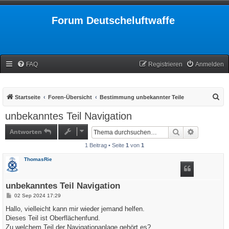
Forum Deutscheluftwaffe
FAQ
Registrieren
Anmelden
S
Startseite
Foren-Übersicht
Bestimmung unbekannter Teile
u
unbekanntes Teil Navigation
c
Antworten
Suche
Erweiterte
h
1 Beitrag • Seite
1
von
1
e
ThomasRie
unbekanntes Teil Navigation
B
02 Sep 2024 17:29
e
i
Hallo, vielleicht kann mir wieder jemand helfen.
t
Dieses Teil ist Oberflächenfund.
r
a
Zu welchem Teil der Navigationanlage gehört es?