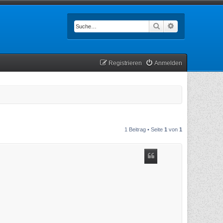
Suche
Erweiterte Such
Registrieren
Anmelden
1 Beitrag • Seite
1
von
1