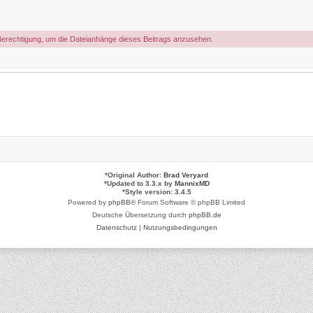
Berechtigung, um die Dateianhänge dieses Beitrags anzusehen.
*
Original Author:
Brad Veryard
*
Updated to 3.3.x by
MannixMD
*
Style version: 3.4.5
Powered by
phpBB
® Forum Software © phpBB Limited
Deutsche Übersetzung durch
phpBB.de
Datenschutz
|
Nutzungsbedingungen