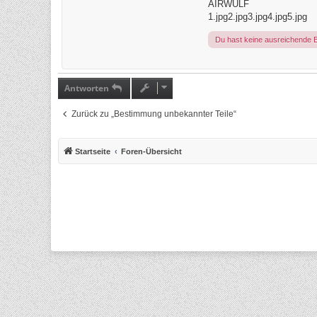
AIRWULF
1.jpg
2.jpg
3.jpg
4.jpg
5.jpg
Du hast keine ausreichende 
Antworten
Zurück zu „Bestimmung unbekannter Teile“
Startseite
Foren-Übersicht