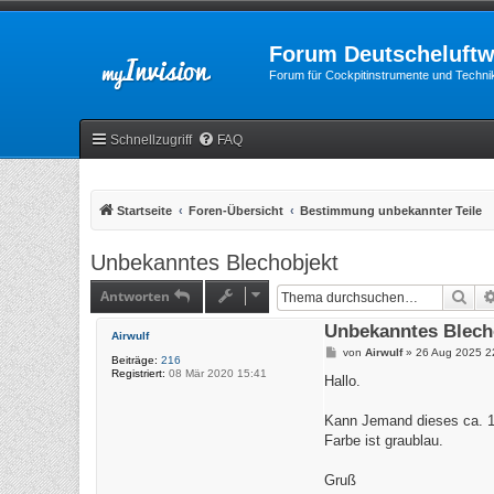
Forum Deutscheluftw
Forum für Cockpitinstrumente und Technik
Schnellzugriff
FAQ
Startseite
Foren-Übersicht
Bestimmung unbekannter Teile
Unbekanntes Blechobjekt
Antworten
Suc
Unbekanntes Blech
Airwulf
B
von
Airwulf
»
26 Aug 2025 2
Beiträge:
216
e
Registriert:
08 Mär 2020 15:41
i
Hallo.
t
r
a
Kann Jemand dieses ca. 1
g
Farbe ist graublau.
Gruß