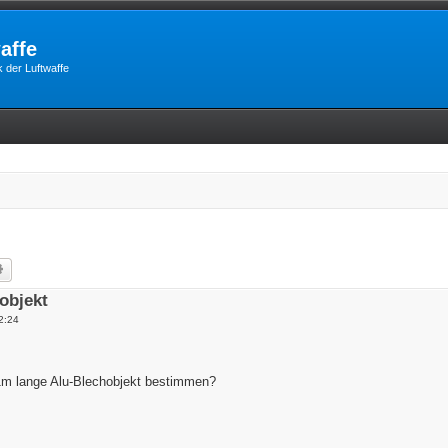
affe
 der Luftwaffe
he
Erweiterte Suche
objekt
2:24
m lange Alu-Blechobjekt bestimmen?