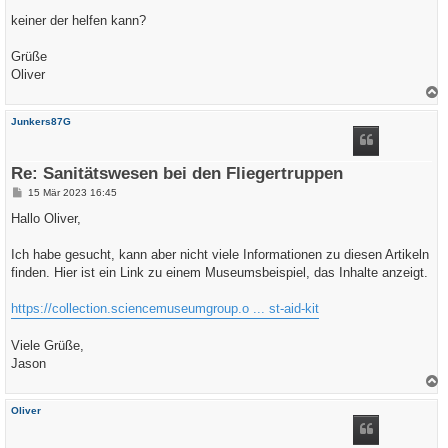
r
a
keiner der helfen kann?
g
Grüße
Oliver
a
c
Junkers87G
h
o
b
e
Re: Sanitätswesen bei den Fliegertruppen
n
B
15 Mär 2023 16:45
e
i
Hallo Oliver,
t
r
a
Ich habe gesucht, kann aber nicht viele Informationen zu diesen Artikeln
g
finden. Hier ist ein Link zu einem Museumsbeispiel, das Inhalte anzeigt.
https://collection.sciencemuseumgroup.o ... st-aid-kit
Viele Grüße,
Jason
a
c
Oliver
h
o
b