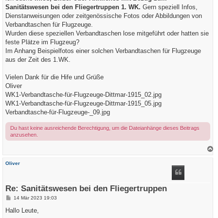
g
Sanitätswesen bei den Fliegertruppen 1. WK.
Gern speziell Infos,
Dienstanweisungen oder zeitgenössische Fotos oder Abbildungen von
Verbandtaschen für Flugzeuge.
Wurden diese speziellen Verbandtaschen lose mitgeführt oder hatten sie
feste Plätze im Flugzeug?
Im Anhang Beispielfotos einer solchen Verbandtaschen für Flugzeuge
aus der Zeit des 1.WK.
Vielen Dank für die Hife und Grüße
Oliver
WK1-Verbandtasche-für-Flugzeuge-Dittmar-1915_02.jpg
WK1-Verbandtasche-für-Flugzeuge-Dittmar-1915_05.jpg
Verbandtasche-für-Flugzeuge-_09.jpg
Du hast keine ausreichende Berechtigung, um die Dateianhänge dieses Beitrags
anzusehen.
a
c
Oliver
h
o
b
e
Re: Sanitätswesen bei den Fliegertruppen
n
B
14 Mär 2023 19:03
e
i
Hallo Leute,
t