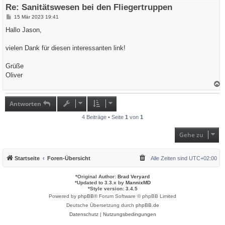
e
Re: Sanitätswesen bei den Fliegertruppen
n
B
15 Mär 2023 19:41
e
i
Hallo Jason,
t
r
a
vielen Dank für diesen interessanten link!
g
Grüße
Oliver
a
c
h
Antworten
o
b
4 Beiträge • Seite
1
von
1
e
n
Gehe zu
Startseite
Foren-Übersicht
Alle Zeiten sind
UTC+02:00
*
Original Author:
Brad Veryard
*
Updated to 3.3.x by
MannixMD
*
Style version: 3.4.5
Powered by
phpBB
® Forum Software © phpBB Limited
Deutsche Übersetzung durch
phpBB.de
Datenschutz
|
Nutzungsbedingungen