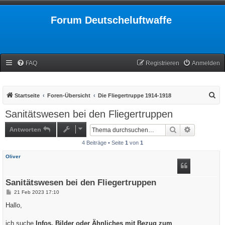
Forum Deutscheluftwaffe
FAQ
Registrieren
Anmelden
S
Startseite
Foren-Übersicht
Die Fliegertruppe 1914-1918
u
Sanitätswesen bei den Fliegertruppen
c
Antworten
Suche
Erweiterte
h
4 Beiträge • Seite
1
von
1
e
Oliver
Sanitätswesen bei den Fliegertruppen
B
21 Feb 2023 17:10
e
i
Hallo,
t
r
a
ich suche
Infos, Bilder oder Ähnliches mit Bezug zum